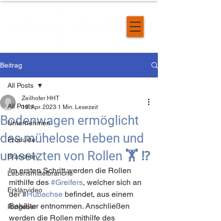
Beitrag
All Posts
Zeilhofer HHT
All Posts
19. Apr. 2023
1 Min. Lesezeit
Bodenwagen ermöglicht
Unternehmen
das mühelose Heben und
Produkte
umsetzten von Rollen 🏋️ ⁉️
Branchen
Im ersten Schritt werden die Rollen 
Lebensmittelbranche
mithilfe des 
#Greifers
, welcher sich an 
Erklärvideo
der #
Hubachse
 befindet, aus einem 
Behälter entnommen. Anschließen 
Ratgeber
werden die Rollen mithilfe des 