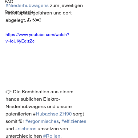
FAQ
#Niederhubwagens
 zum jeweiligen 
Rechenbeispiel
Arbeitsplatz gefahren und dort 
abgelegt. 💪😮‍💨
https://www.youtube.com/watch?
v=loUKyEqlzZc
👉 Die Kombination aus einem 
handelsüblichen Elektro-
Niederhubwagens und unsere 
patentierten #
Hubachse ZH90
 sorgt 
somit für 
#ergonmisches
, 
#effizientes
und 
#sicheres
 umsetzen von 
unterchiedlcihen 
#Rollen
.