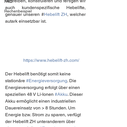
vertreiben, konstruieren und fertigen wir 
FAQ
auch kundenspezifische Hebelifte, 
Rechenbeispiel
genauer unseren #
Hebelift ZH
, welcher 
autark einsetzbar ist.
https://www.hebelift-zh.com/
Der Hebelift benötigt somit keine 
stationäre 
#Energieversorgung
. Die 
Energieversorgung erfolgt über einen 
speziellen 48 V Li-Ionen 
#Akku
. Dieser 
Akku ermöglicht einen industriellen 
Dauereinsatz von > 8 Stunden. Um 
Energie bzw. Strom zu sparen, verfügt 
der Hebelift ZH unteranderem über 