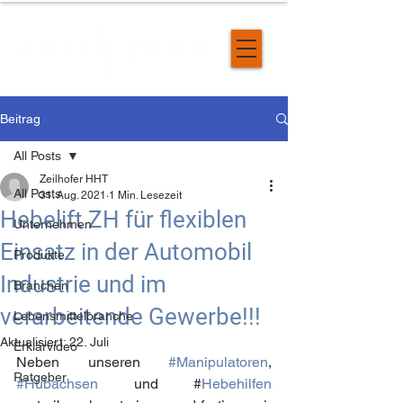
Beitrag
All Posts
Zeilhofer HHT
All Posts
31. Aug. 2021
1 Min. Lesezeit
Hebelift ZH für flexiblen
Unternehmen
Einsatz in der Automobil
Produkte
Industrie und im
Branchen
verarbeitende Gewerbe!!!
Lebensmittelbranche
Aktualisiert:
22. Juli
Erklärvideo
Neben unseren 
#Manipulatoren
, 
Ratgeber
#Hubachsen
 und #
Hebehilfen