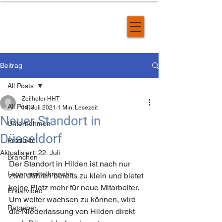
Beitrag
All Posts
Zeilhofer HHT
All Posts
14. Juli 2021
1 Min. Lesezeit
Neuer Standort in
Unternehmen
Düsseldorf
Produkte
Aktualisiert:
22. Juli
Branchen
Der Standort in Hilden ist nach nur 
Lebensmittelbranche
zwei Jahren bereits zu klein und bietet 
keine Platz mehr für neue Mitarbeiter. 
Erklärvideo
Um weiter wachsen zu können, wird 
Ratgeber
die Niederlassung von Hilden direkt 