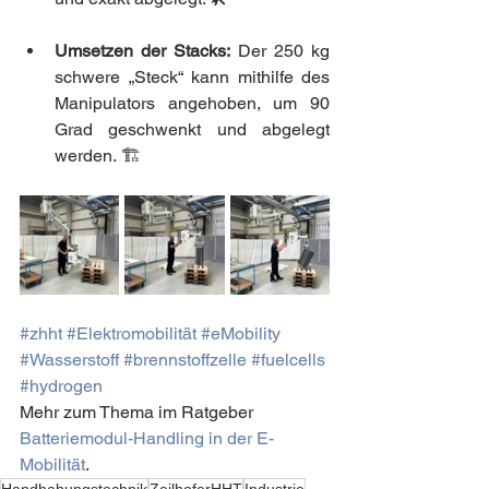
Umsetzen der Stacks:
 Der 250 kg 
schwere „Steck“ kann mithilfe des 
Manipulators angehoben, um 90 
Grad geschwenkt und abgelegt 
werden. 🏗️
#zhht
#Elektromobilität
#eMobility
#Wasserstoff
#brennstoffzelle
#fuelcells
#hydrogen
Mehr zum Thema im Ratgeber 
Batteriemodul-Handling in der E-
Mobilität
.
Handhabungstechnik
ZeilhoferHHT
Industrie