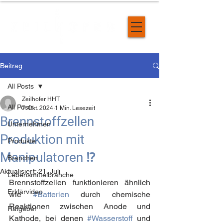
Beitrag
All Posts
Zeilhofer HHT
All Posts
7. Okt. 2024
1 Min. Lesezeit
Brennstoffzellen
Unternehmen
Produktion mit
Produkte
Manipulatoren ⁉️
Branchen
Aktualisiert:
21. Juli
Lebensmittelbranche
Brennstoffzellen funktionieren ähnlich 
Erklärvideo
wie 
#Batterien
 durch chemische 
Reaktionen zwischen Anode und 
Ratgeber
Kathode, bei denen 
#Wasserstoff
 und 