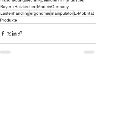
Bayern
Holzkirchen
MadeinGermany
Lastenhandling
ergonomie
manipulator
E-Mobilität
Produkte
Alle ansehen
Aktuelle Beiträge