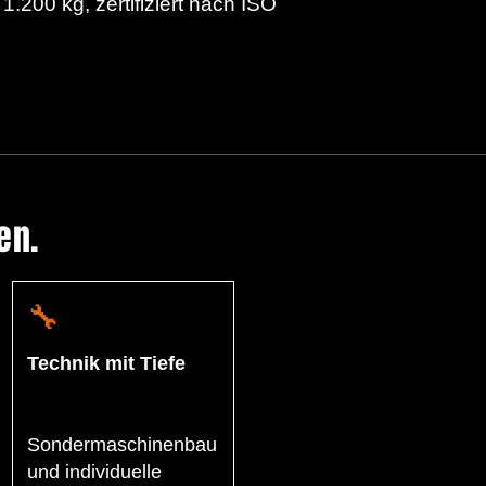
200 kg, zertifiziert nach ISO
en.
🔧
Technik mit Tiefe
Sondermaschinenbau
und individuelle