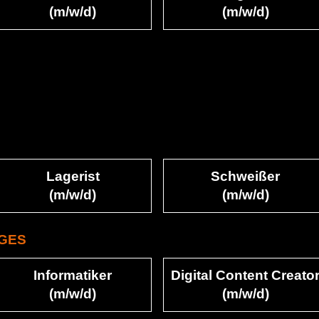
(m/w/d)
(m/w/d)
Lagerist
Schweißer
(m/w/d)
(m/w/d)
IGES
Informatiker
Digital Content Creato
(m/w/d)
(m/w/d)