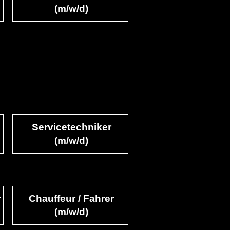
(m/w/d)
Servicetechniker
(m/w/d)
r
Chauffeur / Fahrer
(m/w/d)