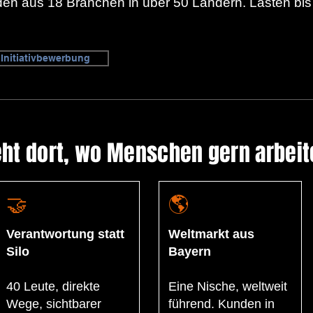
 aus 18 Branchen in über 50 Ländern. Lasten bis 1.
Initiativbewerbung
eht dort, wo Menschen gern arbeit
🤝
🌎
Verantwortung statt
Weltmarkt aus
Silo
Bayern
​40 Leute, direkte
Eine Nische, weltweit
Wege, sichtbarer
führend. Kunden in