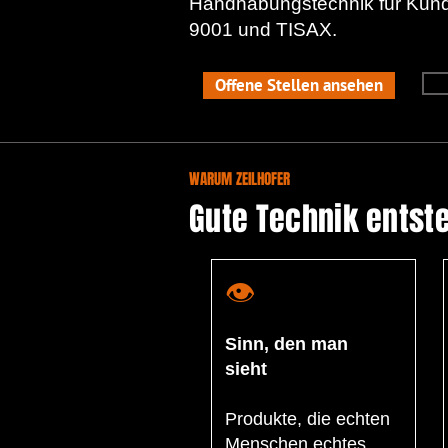
Handhabungstechnik für Kunden
9001 und TISAX.
Offene Stellen ansehen
WARUM ZEILHOFER
Gute Technik entst
👁
Sinn, den man
sieht
Produkte, die echten
Menschen echtes