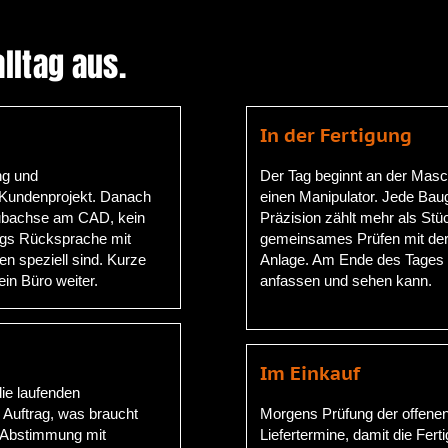
alltag aus.
In der Fertigung
ng und
Der Tag beginnt an der Masc
 Kundenprojekt. Danach
einen Manipulator. Jede Baug
 Hubachse am CAD, kein
Präzision zählt mehr als St
ags Rücksprache mit
gemeinsames Prüfen mit der 
n speziell sind. Kurze
Anlage. Am Ende des Tages s
in Büro weiter.
anfassen und sehen kann.
Im Einkauf
die laufenden
 Auftrag, was braucht
Morgens Prüfung der offenen
 Abstimmung mit
Liefertermine, damit die Fert