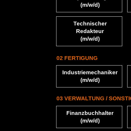
(m/w/d)
Technischer
Redakteur
(m/w/d)
02 FERTIGUNG
Industriemechaniker
(m/w/d)
03 VERWALTUNG / SONST
Finanzbuchhalter
(m/w/d)