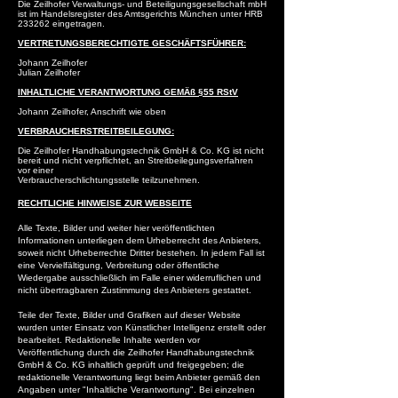
Die Zeilhofer Verwaltungs- und Beteiligungsgesellschaft mbH
ist im Handelsregister des Amtsgerichts München unter HRB
233262 eingetragen.
VERTRETUNGSBERECHTIGTE GESCHÄFTSFÜHRER:
Johann Zeilhofer
Julian Zeilhofer
INHALTLICHE VERANTWORTUNG GEMÄß §55 RStV
Johann Zeilhofer, Anschrift wie oben
​VERBRAUCHERSTREITBEILEGUNG:
Die Zeilhofer Handhabungstechnik GmbH & Co. KG ist nicht
bereit und nicht verpflichtet, an Streitbeilegungsverfahren
vor einer
Verbraucherschlichtungsstelle teilzunehmen.
RECHTLICHE HINWEISE ZUR WEBSEITE
Alle Texte, Bilder und weiter hier veröffentlichten
Informationen unterliegen dem Urheberrecht des Anbieters,
soweit nicht Urheberrechte Dritter bestehen. In jedem Fall ist
eine Vervielfältigung, Verbreitung oder öffentliche
Wiedergabe ausschließlich im Falle einer widerruflichen und
nicht übertragbaren Zustimmung des Anbieters gestattet.
Teile der Texte, Bilder und Grafiken auf dieser Website
wurden unter Einsatz von Künstlicher Intelligenz erstellt oder
bearbeitet. Redaktionelle Inhalte werden vor
Veröffentlichung durch die Zeilhofer Handhabungstechnik
GmbH & Co. KG inhaltlich geprüft und freigegeben; die
redaktionelle Verantwortung liegt beim Anbieter gemäß den
Angaben unter "Inhaltliche Verantwortung". Bei einzelnen