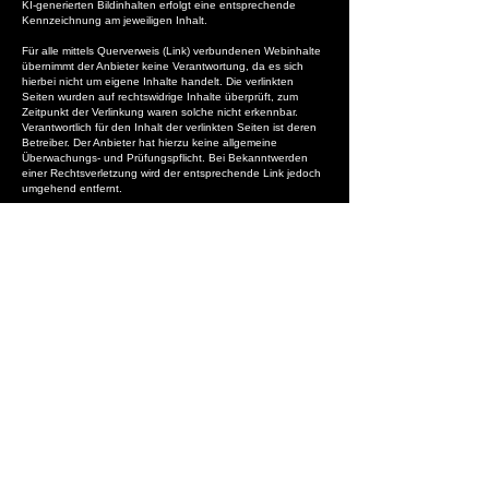
KI-generierten Bildinhalten erfolgt eine entsprechende
Kennzeichnung am jeweiligen Inhalt.
Für alle mittels Querverweis (Link) verbundenen Webinhalte
übernimmt der Anbieter keine Verantwortung, da es sich
hierbei nicht um eigene Inhalte handelt. Die verlinkten
Seiten wurden auf rechtswidrige Inhalte überprüft, zum
Zeitpunkt der Verlinkung waren solche nicht erkennbar.
Verantwortlich für den Inhalt der verlinkten Seiten ist deren
Betreiber. Der Anbieter hat hierzu keine allgemeine
Überwachungs- und Prüfungspflicht. Bei Bekanntwerden
einer Rechtsverletzung wird der entsprechende Link jedoch
umgehend entfernt.
Zeilhofer Handhabungstechnik GmbH &
Co. KG
📍Konrad-Zuse-Str. 7, DE- 83607 Holzkirchen
📞
+49 (0) 8024
/
46330 60
✉️
info@zeilhofer-handhabung.de
PRODUKTE
RECHTLICHES
Hubachse ZH90
Impressum
Hubachse ZH90 Flex-Arm
Downloads
Gelenkarm-Manipulator
Datenschutz