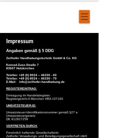
Impressum
Angaben gemäß § 5 DDG
Zeilhofer Handhabungstechnik GmbH & Co. KG
Konrad-Zuse-Straße 7
83607 Holzkirchen
Telefon:
+49 (0) 8024
–
46330 - 60
Telefax:
+49 (0) 8024
–
46330 - 70
E-Mail:
info@zeilhofer-handhabung.de
REGISTEREINTRAG:
Eintragung im Handelstregister
Registergericht A München HRA 107160
UMSATZSTEUER-ID:
Umsatzsteuer-Identifikationsnummer gemäß §27 a
Umsatzsteuergesetz:
DE
812827259
VERTRETEN DURCH:
Persönlich haftende Gesellschafterin:
Zeilhofer Verwaltungs- und Beteiligungsgesellschaft mbH