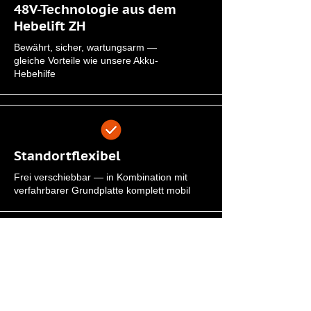
48V-Technologie aus dem
Hebelift ZH
Bewährt, sicher, wartungsarm —
gleiche Vorteile wie unsere Akku-
Hebehilfe
Standortflexibel
Frei verschiebbar — in Kombination mit
verfahrbarer Grundplatte komplett mobil
Schnellladung & Wechselakku
Unterbrechungsfreier Betrieb durch
optionale Wechselakku-Lösung samt