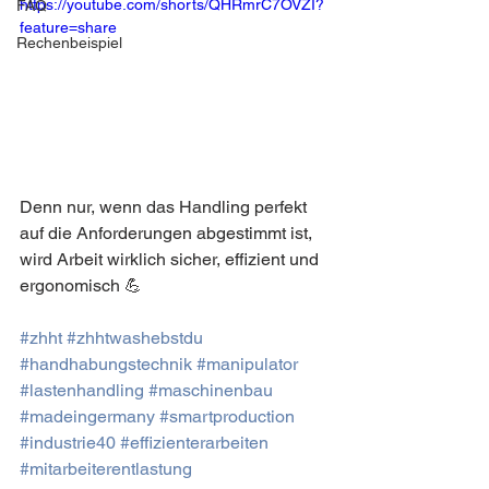
https://youtube.com/shorts/QHRmrC7OVZI?
FAQ
feature=share
Rechenbeispiel
Denn nur, wenn das Handling perfekt 
auf die Anforderungen abgestimmt ist, 
wird Arbeit wirklich sicher, effizient und 
ergonomisch 💪
#zhht
#zhhtwashebstdu
#handhabungstechnik
#manipulator
#lastenhandling
#maschinenbau
#madeingermany
#smartproduction
#industrie40
#effizienterarbeiten
#mitarbeiterentlastung