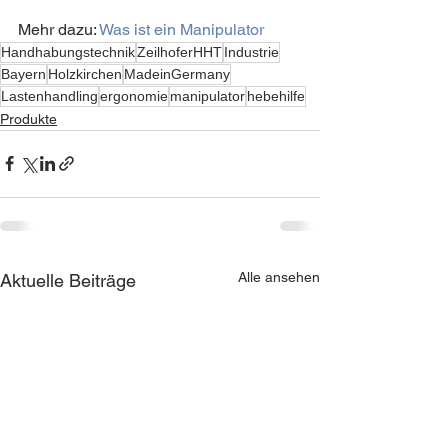
Mehr dazu: 
Was ist ein Manipulator
Handhabungstechnik
ZeilhoferHHT
Industrie
Bayern
Holzkirchen
MadeinGermany
Lastenhandling
ergonomie
manipulator
hebehilfe
Produkte
Alle ansehen
Aktuelle Beiträge