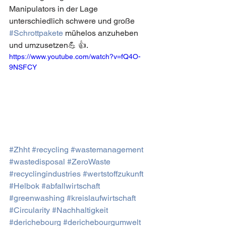
Manipulators in der Lage 
unterschiedlich schwere und große 
#Schrottpakete
 mühelos anzuheben 
und umzusetzen💪 👍. 
https://www.youtube.com/watch?v=fQ4O-
9NSFCY
#Zhht
#recycling
#wastemanagement
#wastedisposal
#ZeroWaste
#recyclingindustries
#wertstoffzukunft
#Helbok
#abfallwirtschaft
#greenwashing
#kreislaufwirtschaft
#Circularity
#Nachhaltigkeit
#derichebourg
#derichebourgumwelt