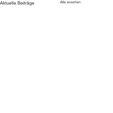
Alle ansehen
Aktuelle Beiträge
Zeilhofer Handhabungstechnik GmbH &
Co. KG