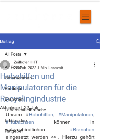
Beitrag
All Posts
Zeilhofer HHT
All Posts
22. Feb. 2022
1 Min. Lesezeit
Hebehilfen und
Unternehmen
Manipulatoren für die
Produkte
Recyclingindustrie
Branchen
Aktualisiert:
22. Juli
Lebensmittelbranche
Unsere #
Hebehilfen
, 
#Manipulatoren
, 
Erklärvideo
#Hubachsen
 können in 
unterschiedlichen 
#Branchen
Ratgeber
eingesetzt werden 👀. Hierzu gehört 