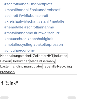
#schrotthandel
#schrottplatz
#metallhandel
#sekundärrohstoff
#schrott
#wirliebenschrott
#kreislaufwirtschaft
#stahl
#metalle
#nemetalle
#schrottannahme
#metallannahme
#umweltschutz
#naturschutz
#nachhaltigkeit
#metallrecycling
#paketierpressen
#circulareconomy
Handhabungstechnik
ZeilhoferHHT
Industrie
Bayern
Holzkirchen
MadeinGermany
Lastenhandling
manipulator
hebehilfe
Recycling
Branchen