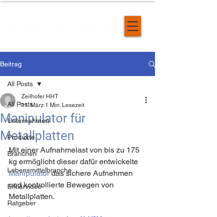
Beitrag
All Posts
Zeilhofer HHT
All Posts
11. März
1 Min. Lesezeit
Manipulator für
Unternehmen
Metallplatten
Produkte
Mit einer Aufnahmelast von bis zu 175 
Branchen
kg ermöglicht dieser dafür entwickelte 
Lebensmittelbranche
Manipulator
 das sichere Aufnehmen 
und kontrollierte Bewegen von 
Erklärvideo
Metallplatten.
Ratgeber