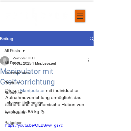
Beitrag
All Posts
Zeilhofer HHT
All Posts
9. Okt. 2025
1 Min. Lesezeit
Manipulator mit
Unternehmen
Greifvorrichtung
Produkte
Dieser 
Manipulator
 mit individueller 
Branchen
Aufnahmevorrichtung ermöglicht das 
Lebensmittelbranche
sichere und ergonomische Heben von 
Lasten bis 85 kg 💪
Erklärvideo
Ratgeber
https://youtu.be/OLBSww_gs7c