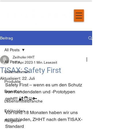
Beitrag
All Posts
Zeilhofer HHT
All Posts
17. Apr. 2023
1 Min. Lesezeit
TISAX: Safety First
Unternehmen
Aktualisiert:
22. Juli
Produkte
Safety First – wenn es um den Schutz 
Branchen
von Kundendaten und -Prototypen 
geht!!! 🔐🧑‍💻🔑
Lebensmittelbranche
Erklärvideo
Vor rund 18 Monaten haben wir uns 
entschieden, ZHHT nach dem TISAX-
Ratgeber
Standard 