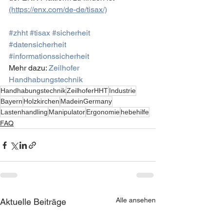
(https://enx.com/de-de/tisax/)
#zhht
#tisax
#sicherheit
#datensicherheit
#informationssicherheit
Mehr dazu: 
Zeilhofer 
Handhabungstechnik
Handhabungstechnik
ZeilhoferHHT
Industrie
Bayern
Holzkirchen
MadeinGermany
Lastenhandling
Manipulator
Ergonomie
hebehilfe
FAQ
Alle ansehen
Aktuelle Beiträge