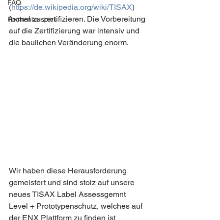
FAQ
(
https://de.wikipedia.org/wiki/TISAX
) 
formal zu zertifizieren. Die Vorbereitung 
Rechenbeispiel
auf die Zertifizierung war intensiv und 
die baulichen Veränderung enorm. 
Wir haben diese Herausforderung 
gemeistert und sind stolz auf unsere 
neues TISAX Label Assessgemnt 
Level + Prototypenschutz, welches auf 
der ENX Plattform zu finden ist 