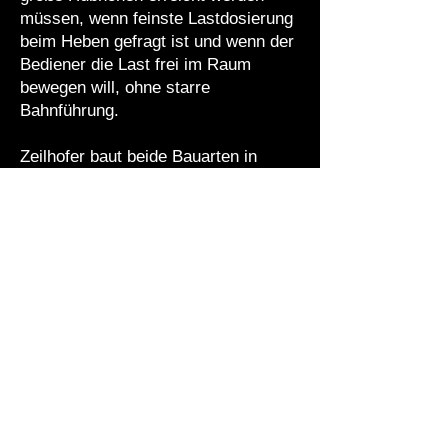
müssen, wenn feinste Lastdosierung
beim Heben gefragt ist und wenn der
Bediener die Last frei im Raum
bewegen will, ohne starre
Bahnführung.
Zeilhofer baut beide Bauarten in
Aluminium-Leichtbauweise,
pendelfrei und optional mit 48-Volt-
Akkubetrieb. Welche Bauart zu Ihrer
Anwendung passt, klären wir gerne
im Vorgespräch anhand von Last,
Hubhöhe, Werkstück und
Arbeitsplatz.
FAQ / Q&A
HÄUFIGE FRAGEN