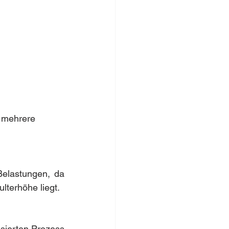
 mehrere 
elastungen, da 
terhöhe liegt. 
sierten Prozess 