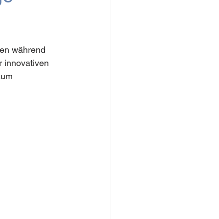
ien während 
r innovativen 
zum 