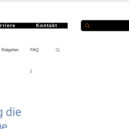
rriere
Kontakt
Ratgeber
FAQ
g die
ge