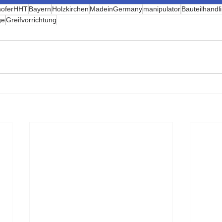
hoferHHT
Bayern
Holzkirchen
MadeinGermany
manipulator
Bauteilhandl
ge
Greifvorrichtung