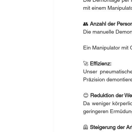
mit einem Manipulat
👥 
Anzahl der Perso
Die manuelle Demont
Ein Manipulator mit 
🚀 
Effizienz:
Unser pneumatischer
Präzision demontiere
😊 
Reduktion der We
Da weniger körperlic
geringeren Ermüdung 
🦺 
Steigerung der Arb