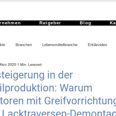
ernehmen
Ratgeber
Blog
Ka
kte
Branchen
Lebensmittelbranche
Erklärvideo
März 2025
1 Min. Lesezeit
steigerung in der
lproduktion: Warum
oren mit Greifvorrichtun
 Lacktraversen-Demonta