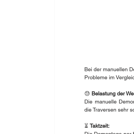
Bei der manuellen D
Probleme im Verglei
😓 
Belastung der We
Die manuelle Demont
die Traversen sehr s
⏳ 
Taktzeit:
Die Demontage per H