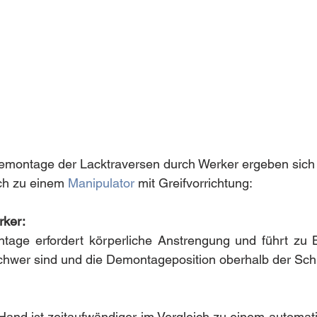
emontage der Lacktraversen durch Werker ergeben sich
ch zu einem 
Manipulator
 mit Greifvorrichtung:
rker:
age erfordert körperliche Anstrengung und führt zu B
chwer sind und die Demontageposition oberhalb der Schul
and ist zeitaufwändiger im Vergleich zu einem automati