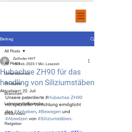
Beitrag
All Posts
Zeilhofer HHT
All Posts
15. Feb. 2023
1 Min. Lesezeit
Hubachse ZH90 für das
Unternehmen
handling von Siliziumstäben
Produkte
Aktualisiert:
22. Juli
Branchen
Unsere patentierte #
Hubachse ZH90
Lebensmittelbranche
mit spezieller Vorrichtung ermöglicht 
das 
#Anheben
, 
#Bewegen
 und 
Erklärvideo
#Absetzen
 von 
#Siliziumstäben
. 
Ratgeber