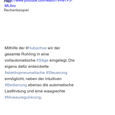
https://www.youtube.com/watch?v=t6TFJ-
FAQ
MLXnc
Rechenbeispiel
Mithilfe der #
Hubachse
 wir der 
gesamte Rohling in eine 
vollautomatische 
#Säge
 eingelegt. Die 
eigens dafür entwickelte 
#elektropneumatische
#Steuerung
ermöglicht, neben der intuitiven 
#Bedienung
 ebenso die automatische 
Lastfindung und eine waagrechte 
#Niveauregulierung
.