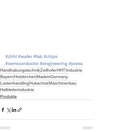
#zhht
#wafer
#fab
#chips
#semiconductor
#engineering
#press
Handhabungstechnik
ZeilhoferHHT
Industrie
Bayern
Holzkirchen
MadeinGermany
Lastenhandling
Hubachse
Maschinenbau
Halbleiterindustrie
Produkte