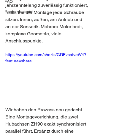
FAQ
jahrzehntelang zuverlässig funktioniert, 
Rechenbeispiel
muss bei der Montage jede Schraube 
sitzen. Innen, außen, am Antrieb und 
an der Sensorik. Mehrere Meter breit, 
komplexe Geometrie, viele 
Anschlusspunkte.
https://youtube.com/shorts/GRFzsatveW4?
feature=share
Wir haben den Prozess neu gedacht. 
Eine Montagevorrichtung, die zwei 
Hubachsen ZH90 exakt synchronisiert 
parallel führt. Ergänzt durch eine 