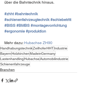
über die Bahntechnik hinaus.
#zhht
#bahntechnik
#schienenfahrzeugtechnik
#schiebetritt
#BISS
#BMBS
#montagevorrichtung
#ergonomie
#produktion
Mehr dazu: 
Hubachse ZH90
Handhabungstechnik
ZeilhoferHHT
Industrie
Bayern
Holzkirchen
MadeinGermany
Lastenhandling
Hubachse
Automobilindustrie
Schienenfahrzeuge
Branchen
Alle ansehen