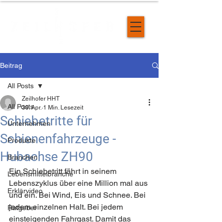
Beitrag
All Posts
Zeilhofer HHT
All Posts
30. Apr.
1 Min. Lesezeit
Schiebetritte für
Unternehmen
Schienenfahrzeuge -
Produkte
Hubachse ZH90
Branchen
Ein Schiebetritt fährt in seinem 
Lebensmittelbranche
Lebenszyklus über eine Million mal aus 
Erklärvideo
und ein. Bei Wind, Eis und Schnee. Bei 
jedem einzelnen Halt. Bei jedem 
Ratgeber
einsteigenden Fahrgast. Damit das 