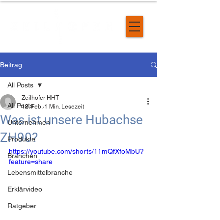
Beitrag
All Posts
Zeilhofer HHT
All Posts
12. Feb.
1 Min. Lesezeit
Was ist unsere Hubachse
Unternehmen
ZH90?
Produkte
https://youtube.com/shorts/11mQfXfoMbU?
Branchen
feature=share
Lebensmittelbranche
Erklärvideo
Ratgeber