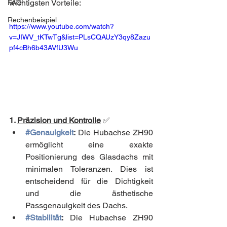
wichtigsten Vorteile:
FAQ
Rechenbeispiel
https://www.youtube.com/watch?
v=JIWV_tKTwTg&list=PLsCQAUzY3qy8Zazu
pf4cBh6b43AVfU3Wu
1. 
Präzision und Kontrolle
✅
#Genauigkeit
:
 Die Hubachse ZH90 
ermöglicht eine exakte 
Positionierung des Glasdachs mit 
minimalen Toleranzen. Dies ist 
entscheidend für die Dichtigkeit 
und die ästhetische 
Passgenauigkeit des Dachs.
#Stabilität
:
 Die Hubachse ZH90 