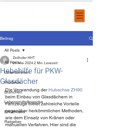
Beitrag
All Posts
Zeilhofer HHT
All Posts
21. Mai 2024
2 Min. Lesezeit
Hebehilfe für PKW-
Unternehmen
Glasdächer
Produkte
Die Verwendung der 
Hubachse ZH90
Branchen
beim Einbau von Glasdächern in 
Lebensmittelbranche
Fahrzeuge bietet zahlreiche Vorteile 
gegenüber herkömmlichen Methoden, 
Erklärvideo
wie dem Einsatz von Kränen oder 
Ratgeber
manuellen Verfahren. Hier sind die 