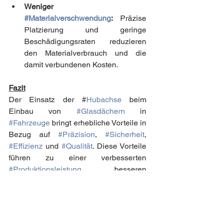
Weniger 
#Materialverschwendung
:
 Präzise 
Platzierung und geringe 
Beschädigungsraten reduzieren 
den Materialverbrauch und die 
damit verbundenen Kosten.
Fazit
Der Einsatz der #
Hubachse
 beim 
Einbau von 
#Glasdächern
 in 
#Fahrzeuge
 bringt erhebliche Vorteile in 
Bezug auf 
#Präzision
, 
#Sicherheit
, 
#Effizienz
 und 
#Qualität
. Diese Vorteile 
führen zu einer verbesserten 
#Produktionsleistung
, besseren 
#Arbeitsbedingungen
 und langfristigen 
#Kosteneinsparungen
. 
#Automatisierungstechnologien
 wie die 
Hubachse ZH90 spielen eine 