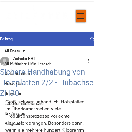
Beitrag
All Posts
Zeilhofer HHT
All Posts
19. März
1 Min. Lesezeit
Sichere Handhabung von
Unternehmen
Holzplatten 2/2 - Hubachse
Produkte
ZH90
Branchen
Groß, schwer, unhandlich. Holzplatten 
Lebensmittelbranche
im Überformat stellen viele 
Erklärvideo
Produktionsprozesse vor echte 
Herausforderungen. Besonders dann, 
Ratgeber
wenn sie mehrere hundert Kilogramm 