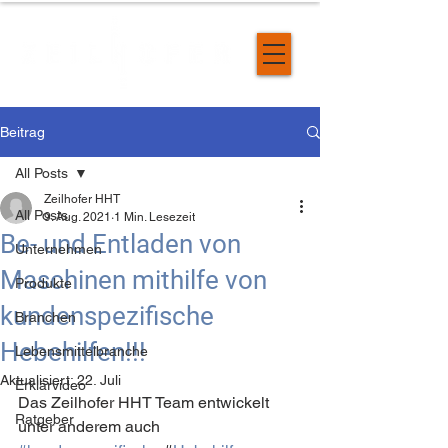
Beitrag
All Posts
Zeilhofer HHT
All Posts
9. Aug. 2021
1 Min. Lesezeit
Be- und Entladen von
Unternehmen
Maschinen mithilfe von
Produkte
kundenspezifische
Branchen
Hebehilfen!!!
Lebensmittelbranche
Aktualisiert:
22. Juli
Erklärvideo
Das Zeilhofer HHT Team entwickelt 
Ratgeber
unter anderem auch 