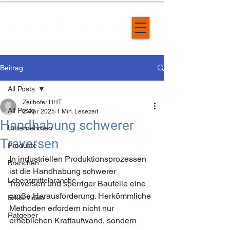
Beitrag
All Posts
Zeilhofer HHT
All Posts
2. Apr. 2025
1 Min. Lesezeit
Handhabung schwerer
Unternehmen
Traversen
Produkte
In industriellen Produktionsprozessen 
Branchen
ist die Handhabung schwerer 
Lebensmittelbranche
Traversen und sperriger Bauteile eine 
große Herausforderung. Herkömmliche 
Erklärvideo
Methoden erfordern nicht nur 
Ratgeber
erheblichen Kraftaufwand, sondern 