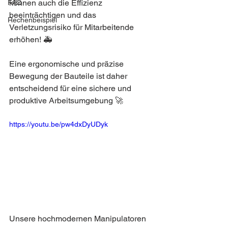
können auch die Effizienz 
FAQ
beeinträchtigen und das 
Rechenbeispiel
Verletzungsrisiko für Mitarbeitende 
erhöhen! 🚑
Eine ergonomische und präzise 
Bewegung der Bauteile ist daher 
entscheidend für eine sichere und 
produktive Arbeitsumgebung 🚀
https://youtu.be/pw4dxDyUDyk
Unsere hochmodernen Manipulatoren 