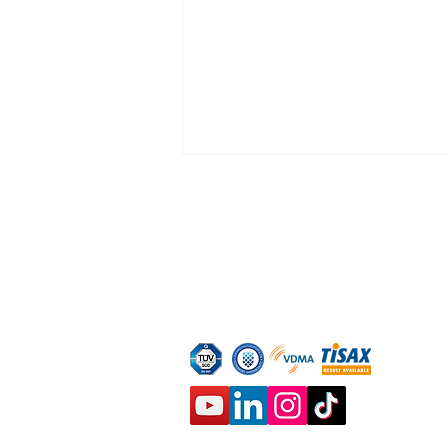
Zeilhofer Handhabungstechni
GmbH & Co. KG
📍Konrad-Zuse-Str. 7, DE- 83607 Holz
📞
+49 (0) 8024 / 46330 60
✉️
info@zeilhofer-handhabung.de
Unsere Manipulatoren
nehmen den Fliesen/
Wandfliesen ihr Gewicht