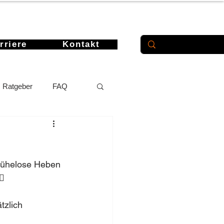
rriere
Kontakt
Ratgeber
FAQ
mühelose Heben 
‍♀️ 
tzlich 