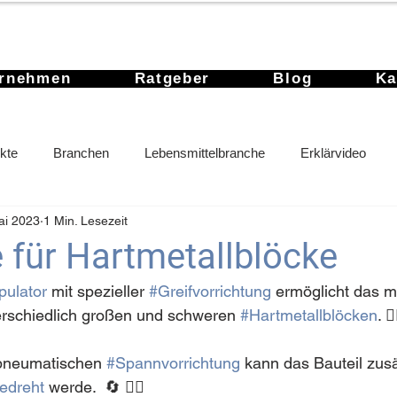
ernehmen
Ratgeber
Blog
Ka
kte
Branchen
Lebensmittelbranche
Erklärvideo
ai 2023
1 Min. Lesezeit
 für Hartmetallblöcke
pulator
 mit spezieller 
#Greifvorrichtung
 ermöglicht das 
rschiedlich großen und schweren 
#Hartmetallblöcken
. 🏋️
 pneumatischen 
#Spannvorrichtung
 kann das Bauteil zusä
edreht
 werde.  🔄 😮‍💨