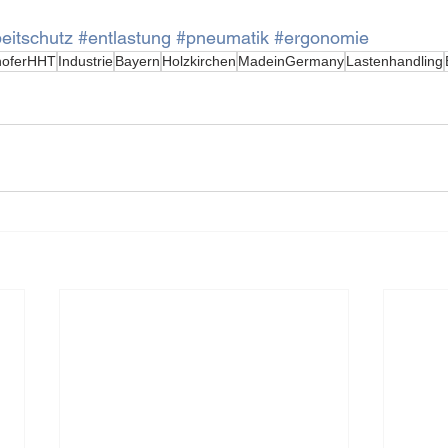
eitschutz
#entlastung
#pneumatik
#ergonomie
hoferHHT
Industrie
Bayern
Holzkirchen
MadeinGermany
Lastenhandling