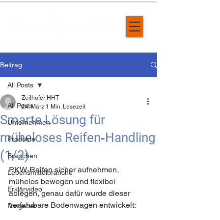
Beitrag
All Posts
Zeilhofer HHT
All Posts
24. März
1 Min. Lesezeit
Smarte Lösung für
Unternehmen
müheloses Reifen‑Handling
Produkte
(1/2)
Branchen
PKW‑Reifen sicher aufnehmen, 
Lebensmittelbranche
mühelos bewegen und flexibel 
Erklärvideo
ablegen, genau dafür wurde dieser 
verfahrbare Bodenwagen entwickelt:
Ratgeber