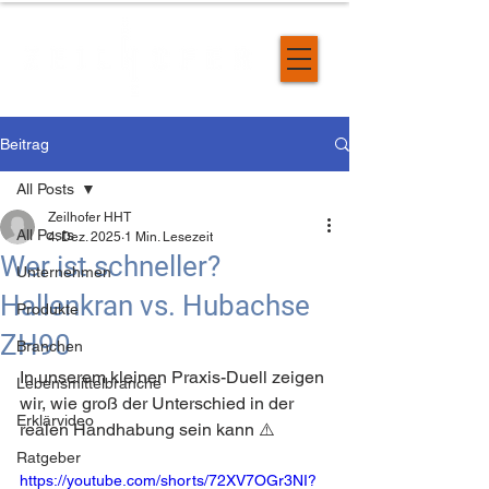
Beitrag
All Posts
Zeilhofer HHT
All Posts
4. Dez. 2025
1 Min. Lesezeit
Wer ist schneller?
Unternehmen
Hallenkran vs. Hubachse
Produkte
ZH90
Branchen
In unserem kleinen Praxis-Duell zeigen 
Lebensmittelbranche
wir, wie groß der Unterschied in der 
Erklärvideo
realen Handhabung sein kann ⚠️
Ratgeber
https://youtube.com/shorts/72XV7OGr3NI?