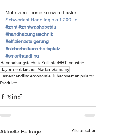
Mehr zum Thema schwere Lasten: 
Schwerlast-Handling bis 1.200 kg
.
#zhht
#zhhtwashebstdu
#handhabungstechnik
#effizienzsteigerung
#sicherheitamarbeitsplatz
#smarthandling
Handhabungstechnik
ZeilhoferHHT
Industrie
Bayern
Holzkirchen
MadeinGermany
Lastenhandling
ergonomie
Hubachse
manipulator
Produkte
Alle ansehen
Aktuelle Beiträge