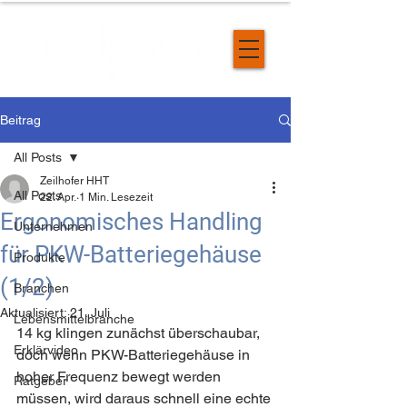
Beitrag
All Posts
Zeilhofer HHT
All Posts
22. Apr.
1 Min. Lesezeit
Ergonomisches Handling
Unternehmen
für PKW-Batteriegehäuse
Produkte
(1/2)
Branchen
Aktualisiert:
21. Juli
Lebensmittelbranche
14 kg klingen zunächst überschaubar, 
Erklärvideo
doch wenn PKW-Batteriegehäuse in 
hoher Frequenz bewegt werden 
Ratgeber
müssen, wird daraus schnell eine echte 